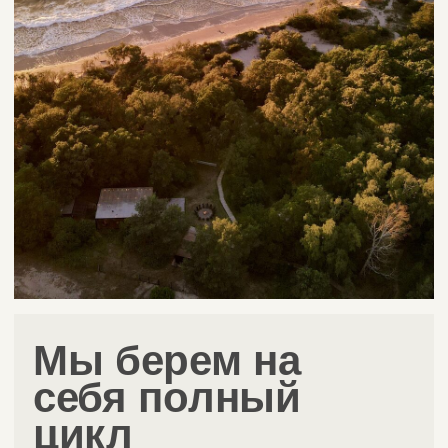
— 03
Невозможное - возможно
Мы работаем с разными
задачами и не боимся
сложностей. Каждое событие для
нас важное, и мы знаем, как
сделать подготовку к нему
комфортной.
— 04
Забота о
вас
Бережно относимся к ресурсам
клиента. Выполняем все задачи
в срок и предлагаем лучшие
варианты распределения
бюджета с соблюдением баланса
цена-качество.
— 05