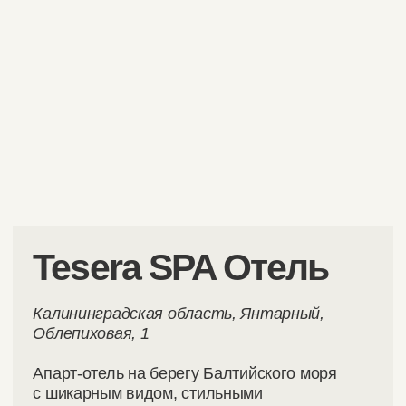
За 15 лет
организации
мероприятий,
в том числе
в Калининграде,
у нас
сформировался
список из сотни
мест, в которых
можно
организовать
свадебный день.
Это — лишь
малая часть
из них.
Подробнее
о возможных