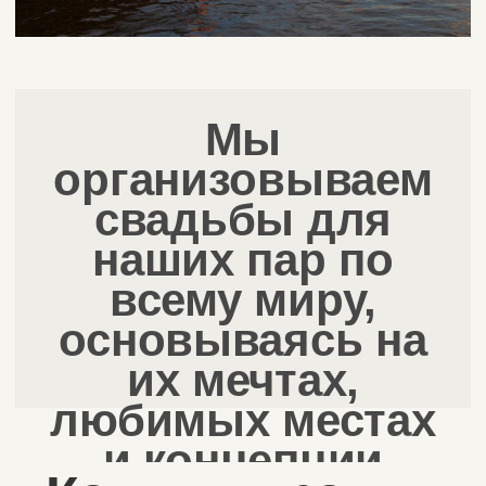
и церемоний.
Морская романтика:
Церемонии на берегу моря, пирсах,
в беседках у воды с видом на Балтику.