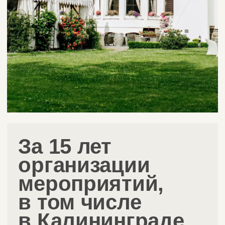
— 05
Подбор и
координацию
команды
У нас подобраны надежные специалисты,
которые не подведут в ответственный
момент: Фотографы, операторы, стилисты,
флористы и декораторы, артисты,
специалисты по техническому
сопровождению мероприятия.
— 06
Решение любых
внештатных
ситуаций 24/7
Наша команда присутствует лично на вашей
свадьбе и все контролирует, чтобы день
прошел гладко.