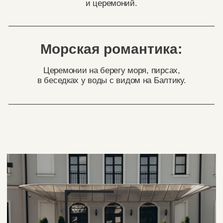
Tesera SPA Отель
Калининградская область, Янтарный,
Облепиховая, 1
Апарт-отель на берегу Балтийского моря
с шикарным видом, стильными
апартаментами и премиальным СПА. Весь
отель можно закрыть только под вас и ваших
гостей, а в свадебный день организовать
частную свадьбу-вечеринку без ограничений
по времени.