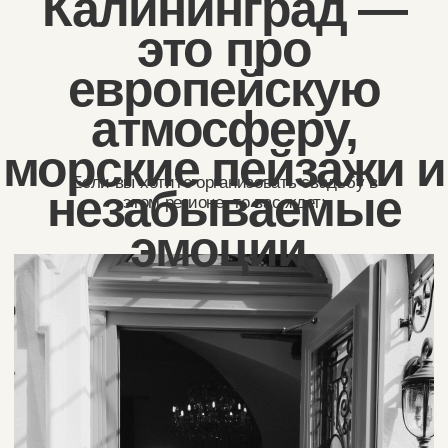
Ключевые
преимущества:
Уникальные локации:
Море, замки, исторические места,
глэмпинги
Европейская
атмосфера:
Архитектура, парки, набережные
Доступность:
Прямое ж/д сообщение, авиарейсы
Природные
декорации:
Куршская коса, Балтийское море,
заповедные леса
Стоимость:
Более доступные цены по сравнению с
Москвой и Санкт-Петербургом