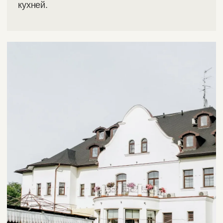
— 04
Разработку
уникального
сценария и
Мы воплотим любую идею!
концепции: