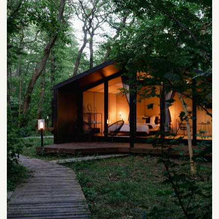
— 01
Бронирование билетов,
трансфера
Для вас и гостей (встреча в аэропорту,
комфортабельные автомобили).
— 02
Тщательный подбор
площадки
Под ваш бюджет, стиль, количество гостей
(отели, рестораны, виллы, яхты,
исторические места).