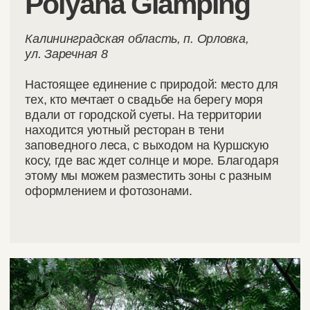
Мы берем на
себя полный
цикл
организации
мероприятий в
другом регионе,
чтобы
подготовка
прошла легко, а
свадьба без
форс мажоров: