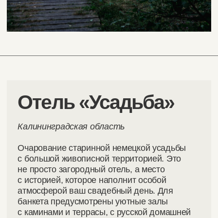
— 03
Банкет
Оформление, меню, напитки, торт,
музыкальное сопровождение, ведущий —
все продумано до мелочей.