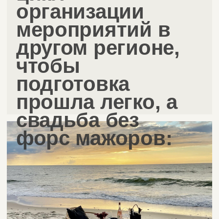
Внимание
к деталям
Предоставляем высокий уровень
сервиса. Не упуская из виду
ни одну деталь, мы окружаем
заботой и вниманием пару
и гостей и создаём комфортные
условия для работы команды.
— 06
Уникальный опыт
Имеем большой опыт работы
в организации мероприятий
в корпоративной бизнес-сфере.
заказать бесплатную
консультацию