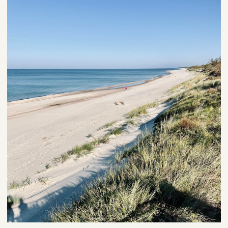
Мы
организовываем
свадьбы для
наших пар по
всему миру,
основываясь на
их мечтах,
любимых местах
и концепции
Калининград —
свадьбы.
это про
европейскую