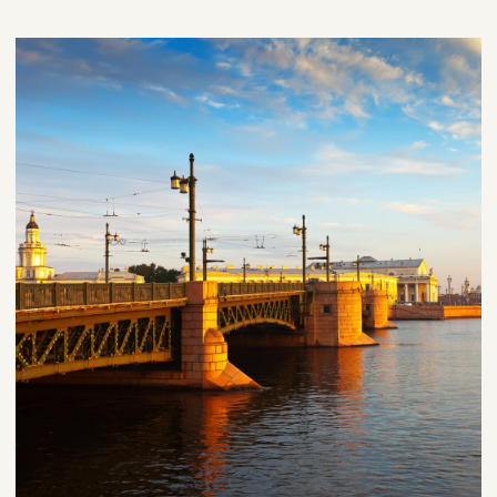
Разнообразие локаций:
От изысканных ресторанов в центре города
до уединенных усадеб в Калининградской
области, для организации как камерной, так
и масштабной свадьбы.
Природа и виды:
Куршская коса, озера, леса, Балтийское
море — природа станет главным
украшением вашего вечера.
Европейская
архитектура:
Исторические здания, замки, кирхи создают
уникальную атмосферу для фотосессий