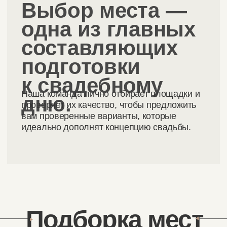
Отель «Усадьба»
Калининградская область
Очарование старинной немецкой усадьбы
с большой живописной территорией. Это
не просто загородный отель, а место
с историей, которое наполнит особой
атмосферой ваш свадебный день. Для
банкета предусмотрены уютные залы
с каминами и террасы, с русской домашней
кухней.