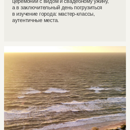
Почему мы?
— 01
Партнёрские
отношения
Успех каждого проекта основан
на партнёрских отношениях через
открытый и честный диалог.
— 02
Ответственность
и гарантии
Мы берём ответственность
за контроль всех этапов подготовки
и предоставляем прозрачную
детализированную документацию
по проекту.