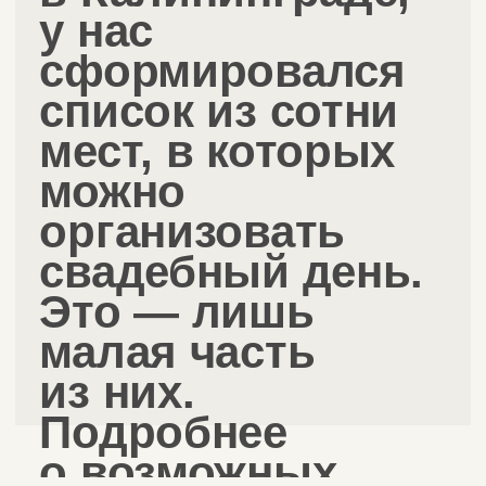
Наше агентство организовало более 500
безупречных мероприятий в России и Европе,
вошло в список победителей и финалистов
престижных свадебных премий WHITE SPOSA
AWARDS и WEDDING AWARDS RUSSIA. А также
является ТОП 15 агентств по версии Zankyou —
международная ассоциация свадебных
специалистов.
Мы рады
быть
причастными
к такому
важному дню
для вашей
семьи.
Оставьте заявку, чтобы обсудить все детали.
оставить заявку